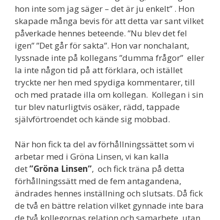
hon inte som jag säger – det är ju enkelt” . Hon
skapade många bevis för att detta var sant vilket
påverkade hennes beteende. ”Nu blev det fel
igen” ”Det går för sakta”. Hon var nonchalant,
lyssnade inte på kollegans ”dumma frågor” eller
la inte någon tid på att förklara, och istället
tryckte ner hen med spydiga kommentarer, till
och med pratade illa om kollegan. Kollegan i sin
tur blev naturligtvis osäker, rädd, tappade
självförtroendet och kände sig mobbad.
När hon fick ta del av förhållningssättet som vi
arbetar med i Gröna Linsen, vi kan kalla
det
”Gröna Linsen”
, och fick träna på detta
förhållningssätt med de fem antagandena,
ändrades hennes inställning och slutsats. Då fick
de två en bättre relation vilket gynnade inte bara
de två kollegornas relation och samarbete, utan