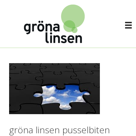
Hoppa
till
innehåll
gröna linsen pusselbiten