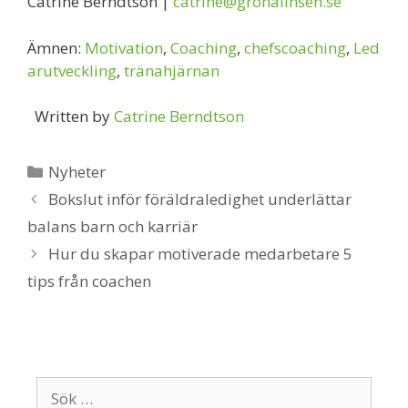
Catrine Berndtson |
catrine@gronalinsen.se
Ämnen:
Motivation
,
Coaching
,
chefscoaching
,
Led
arutveckling
,
tränahjärnan
Written by
Catrine Berndtson
Kategorier
Nyheter
Bokslut inför föräldraledighet underlättar
balans barn och karriär
Hur du skapar motiverade medarbetare 5
tips från coachen
Sök